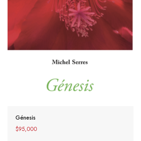
Génesis
$
95,000