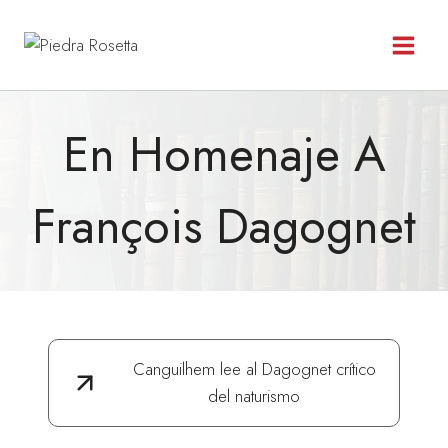
Saltar
al
contenido
En Homenaje A
François Dagognet
Canguilhem lee al Dagognet crítico
del naturismo