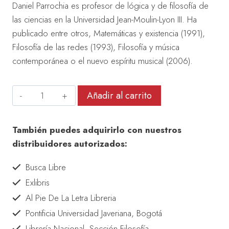
Daniel Parrochia es profesor de lógica y de filosofía de
las ciencias en la Universidad Jean-Moulin-Lyon III. Ha
publicado entre otros, Matemáticas y existencia (1991),
Filosofía de las redes (1993), Filosofía y música
contemporánea o el nuevo espíritu musical (2006).
Inventar
Añadir al carrito
lo
masculino
También puedes adquirirlo con nuestros
cantidad
distribuidores autorizados:
Busca Libre
Exlibris
Al Pie De La Letra Libreria
Pontificia Universidad Javeriana, Bogotá
Librería Nacional, Sección Filosofía