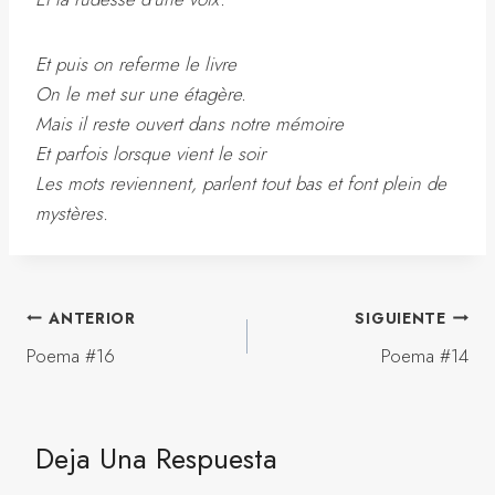
Et puis on referme le livre
On le met sur une étagère.
Mais il reste ouvert dans notre mémoire
Et parfois lorsque vient le soir
Les mots reviennent, parlent tout bas et font plein de
mystères.
Navegación
ANTERIOR
SIGUIENTE
Poema #16
Poema #14
De
Entradas
Deja Una Respuesta