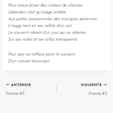
Pour mieux briser des cristaux de silences
L’abandon n’est qu’image arrêtée
Aux portes évanescentes des musiques aériennes
L’image tient en ses reflets d’un soir
Le souvenir vibrant d’un jour qui se referme
Sur ses voiles et ses tulles transparents.
Pour que ne s’efface point le souvenir
D’un concert émouvant
Navegación
ANTERIOR
SIGUIENTE
Poema #5
Poema #3
De